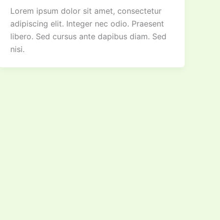
Lorem ipsum dolor sit amet, consectetur
adipiscing elit. Integer nec odio. Praesent
libero. Sed cursus ante dapibus diam. Sed
nisi.