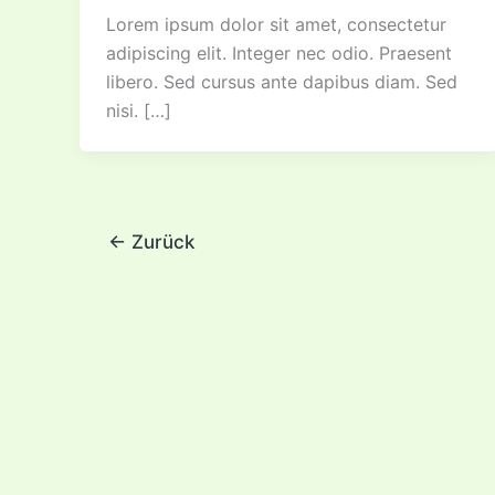
Lorem ipsum dolor sit amet, consectetur
adipiscing elit. Integer nec odio. Praesent
libero. Sed cursus ante dapibus diam. Sed
nisi. […]
←
Zurück